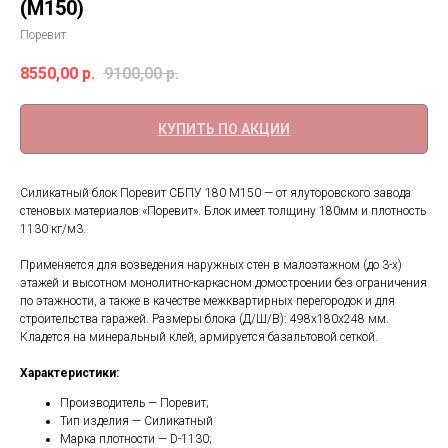
(М150)
Поревит
8550,00
р.
9100,00
р.
КУПИТЬ ПО АКЦИИ
Силикатный блок Поревит СБПУ 180 М150 — от ялуторовского завода
стеновых материалов «Поревит». Блок имеет толщину 180мм и плотность
1130 кг/м3.
Применяется для возведения наружных стен в малоэтажном (до 3-х)
этажей и высотном монолитно-каркасном домостроении без ограничения
по этажности, а также в качестве межквартирных перегородок и для
строительства гаражей. Размеры блока (Д/Ш/В): 498х180х248 мм.
Кладется на минеральный клей, армируется базальтовой сеткой.
Характеристики:
Производитель — Поревит;
Тип изделия — Силикатный
Марка плотности — D-1130;